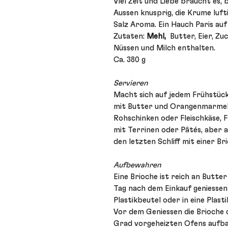
Viel Zeit und Liebe braucht es, bi
Aussen knusprig, die Krume luf
Salz Aroma. Ein Hauch Paris au
Zutaten:
Mehl,
Butter, Eier, Zu
Nüssen und Milch enthalten.
Ca. 380 g
Servieren
Macht sich auf jedem Frühstück
mit Butter und Orangenmarmel
Rohschinken oder Fleischkäse, 
mit Terrinen oder Pâtés, aber 
den letzten Schliff mit einer Br
Aufbewahren
Eine Brioche ist reich an Butter
Tag nach dem Einkauf geniessen w
Plastikbeutel oder in eine Plast
Vor dem Geniessen die Brioche c
Grad vorgeheizten Ofens aufbac