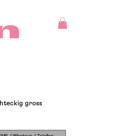
on
teckig gross
SMS / Whatsup / Telefon