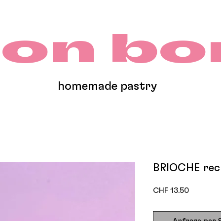
on b
homemade pastry
BRIOCHE rech
Preis
CHF 13.50
Anfrage per 