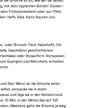
s die Brioche so ist, wie wir sie lieben:
tig, mit dem typischen Butter-Zucker-
f dem Frühstückstisch oder zur Pâté.
cker, Hefe, Salz. Kann Spuren von
s- oder Brunch-Tisch fabelhaft. Ob
ade, hauchdünn geschnittenem
Frischkäse oder Roquefort. Vorspeisen
auch Spargeln und Morcheln, erhalten
ioche.
 und Eier. Wenn du die Brioche einen
illst, verpacke sie in einen
ikdose und lege sie in den Kühlschrank.
a. 10 Min. in der Mitte des auf 120
ken. Meistens geht die Brioche ja weg